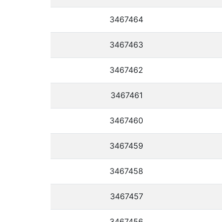
3467464
3467463
3467462
3467461
3467460
3467459
3467458
3467457
3467456