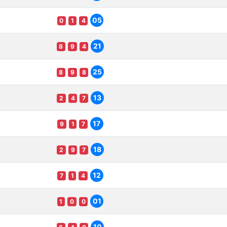
05
0
1
4
21
8
9
4
25
8
9
8
13
2
4
7
17
9
1
7
18
2
9
7
12
7
1
4
01
1
0
0
10