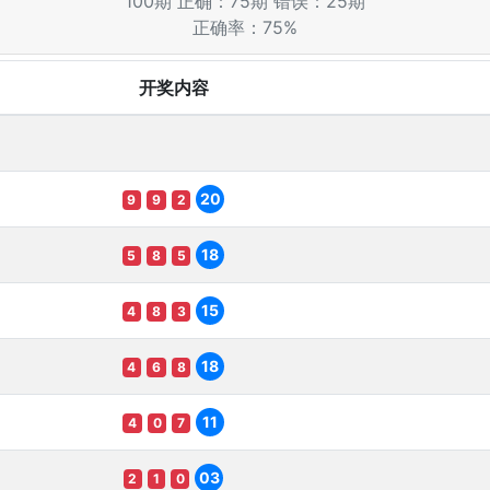
100
期 正确：
75
期 错误：
25
期
正确率：
75
%
开奖内容
20
9
9
2
18
5
8
5
15
4
8
3
18
4
6
8
11
4
0
7
03
2
1
0