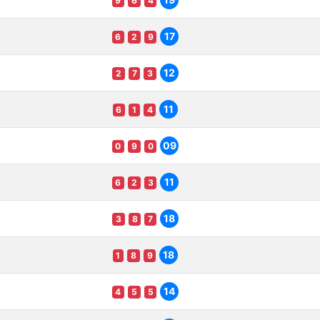
9
6
4
17
6
2
9
12
2
7
3
11
6
1
4
09
0
9
0
11
6
2
3
18
3
8
7
18
1
8
9
14
4
5
5