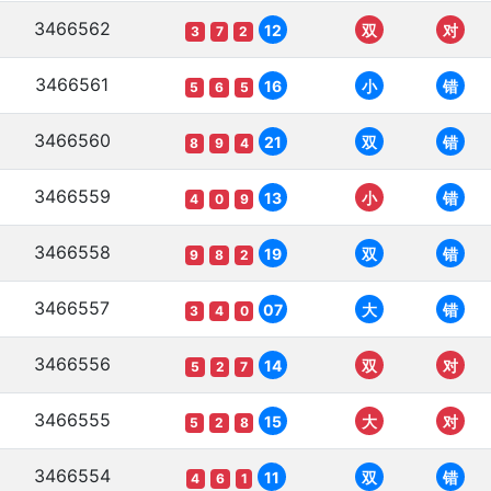
3466562
12
双
对
3
7
2
3466561
16
小
错
5
6
5
3466560
21
双
错
8
9
4
3466559
13
小
错
4
0
9
3466558
19
双
错
9
8
2
3466557
07
大
错
3
4
0
3466556
14
双
对
5
2
7
3466555
15
大
对
5
2
8
3466554
11
双
错
4
6
1