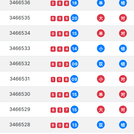
3466536
18
单
错
2
8
8
3466535
20
大
对
6
9
5
3466534
15
单
对
0
9
6
3466533
14
小
错
4
6
4
3466532
09
双
错
6
0
3
3466531
09
小
对
1
0
8
3466530
15
单
对
5
6
4
3466529
15
大
对
6
2
7
3466528
13
双
错
9
0
4