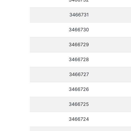
3466731
3466730
3466729
3466728
3466727
3466726
3466725
3466724