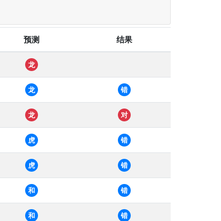
预测
结果
龙
龙
错
龙
对
虎
错
虎
错
和
错
和
错