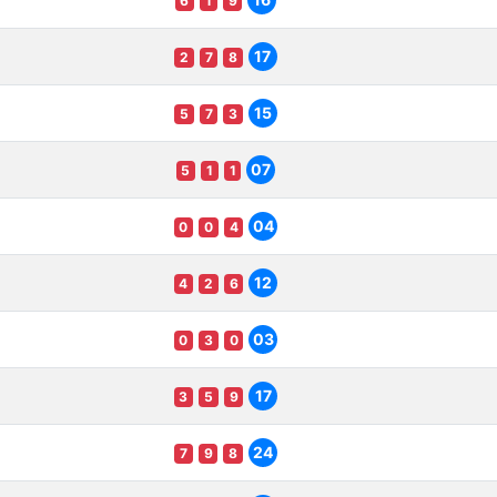
6
1
9
17
2
7
8
15
5
7
3
07
5
1
1
04
0
0
4
12
4
2
6
03
0
3
0
17
3
5
9
24
7
9
8