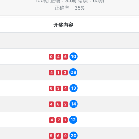
100
期 正确：
35
期 错误：
65
期
正确率：
35
%
开奖内容
10
0
4
6
08
4
1
3
13
6
3
4
14
4
8
2
12
4
7
1
20
5
6
9