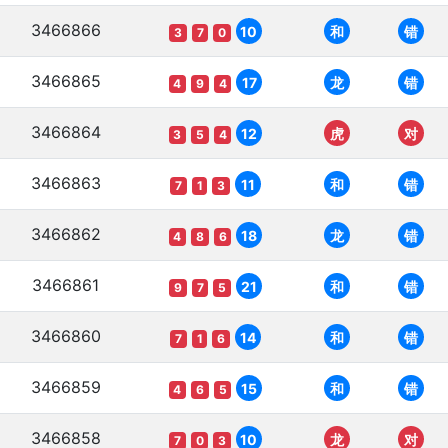
3466866
10
和
错
3
7
0
3466865
17
龙
错
4
9
4
3466864
12
虎
对
3
5
4
3466863
11
和
错
7
1
3
3466862
18
龙
错
4
8
6
3466861
21
和
错
9
7
5
3466860
14
和
错
7
1
6
3466859
15
和
错
4
6
5
3466858
10
龙
对
7
0
3