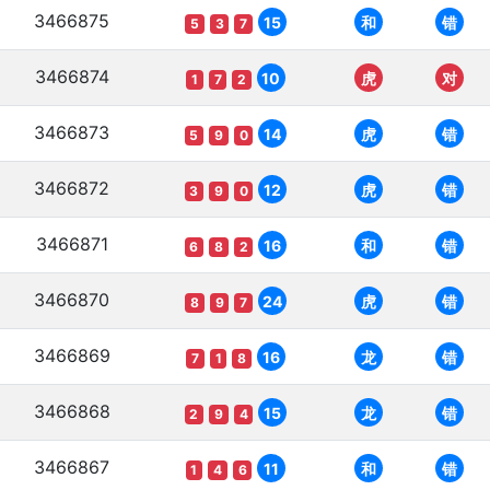
3466875
15
和
错
5
3
7
3466874
10
虎
对
1
7
2
3466873
14
虎
错
5
9
0
3466872
12
虎
错
3
9
0
3466871
16
和
错
6
8
2
3466870
24
虎
错
8
9
7
3466869
16
龙
错
7
1
8
3466868
15
龙
错
2
9
4
3466867
11
和
错
1
4
6