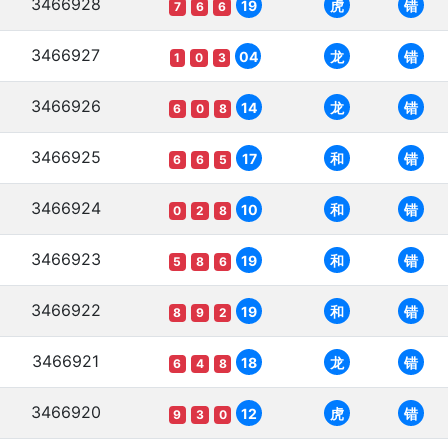
3466928
19
虎
错
7
6
6
3466927
04
龙
错
1
0
3
3466926
14
龙
错
6
0
8
3466925
17
和
错
6
6
5
3466924
10
和
错
0
2
8
3466923
19
和
错
5
8
6
3466922
19
和
错
8
9
2
3466921
18
龙
错
6
4
8
3466920
12
虎
错
9
3
0