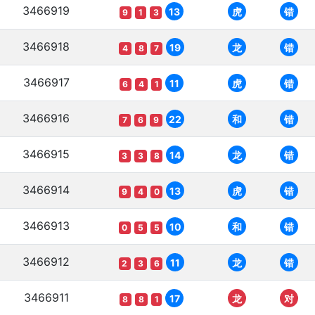
3466919
13
虎
错
9
1
3
3466918
19
龙
错
4
8
7
3466917
11
虎
错
6
4
1
3466916
22
和
错
7
6
9
3466915
14
龙
错
3
3
8
3466914
13
虎
错
9
4
0
3466913
10
和
错
0
5
5
3466912
11
龙
错
2
3
6
3466911
17
龙
对
8
8
1