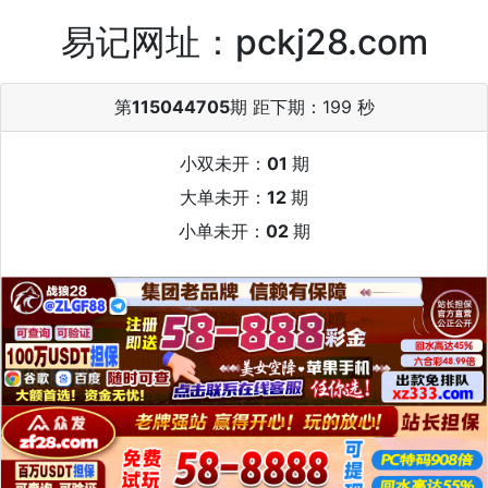
易记网址：pckj28.com
第
115044705
期 距下期：
199 秒
小双未开：
01
期
大单未开：
12
期
小单未开：
02
期