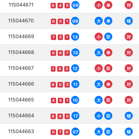
115044671
09
小
单
对
0
4
5
115044670
06
大
单
错
0
5
1
115044669
13
小
双
对
7
5
1
115044668
13
大
单
对
0
6
7
115044667
12
小
双
对
1
6
5
115044666
11
大
单
对
8
0
3
115044665
10
大
双
对
4
5
1
115044664
17
小
双
错
8
9
0
115044663
07
大
双
错
0
7
0