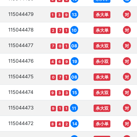
115044479
杀大单
13
对
1
3
9
115044478
杀大单
10
对
2
7
1
115044477
杀大双
08
对
7
0
1
115044476
杀小双
19
对
4
6
9
115044475
杀大单
08
对
0
7
1
115044474
杀大双
15
对
9
3
3
115044473
杀大双
11
对
9
1
1
115044472
杀小单
14
对
8
4
2