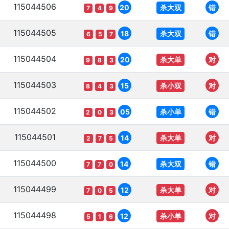
115044506
杀大双
20
错
7
4
9
115044505
杀大双
18
错
6
5
7
115044504
杀大单
20
对
9
8
3
115044503
杀小双
15
对
8
4
3
115044502
杀小单
05
错
2
0
3
115044501
杀大单
14
对
2
7
5
115044500
杀大双
14
错
7
7
0
115044499
杀大单
12
对
7
0
5
115044498
杀小单
12
对
5
1
6