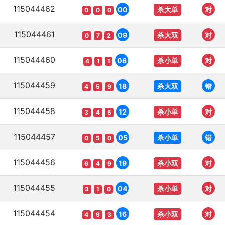
115044462
杀大单
00
对
0
0
0
115044461
杀大双
09
对
0
7
2
115044460
杀小单
06
对
4
1
1
115044459
杀大双
18
错
4
5
9
115044458
杀小单
12
对
3
4
5
115044457
杀小单
05
错
0
5
0
115044456
杀小双
19
对
6
4
9
115044455
杀小单
04
对
3
1
0
115044454
杀小双
16
对
4
9
3