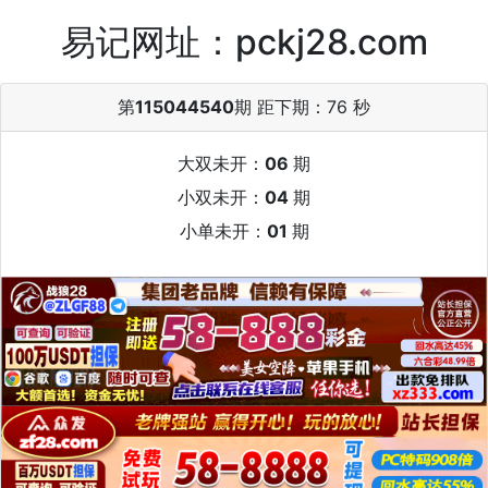
易记网址：pckj28.com
第
115044540
期 距下期：
76 秒
大双未开：
06
期
小双未开：
04
期
小单未开：
01
期