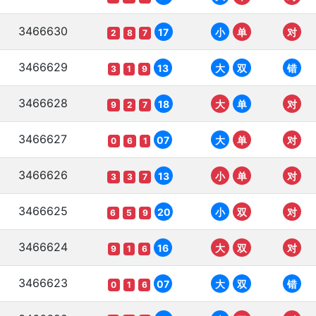
3466630
17
小
单
对
2
8
7
3466629
13
大
双
错
3
1
9
3466628
18
大
单
对
9
2
7
3466627
07
大
单
对
0
6
1
3466626
13
小
单
对
3
3
7
3466625
20
小
双
对
6
5
9
3466624
16
大
双
对
9
1
6
3466623
07
大
双
错
0
1
6