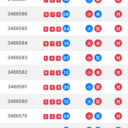
3466586
08
小
单
对
0
7
1
3466585
04
大
双
对
0
4
0
3466584
19
大
单
对
9
7
3
3466583
07
小
双
对
1
3
3
3466582
13
小
单
对
9
1
3
3466581
20
小
双
对
9
5
6
3466580
12
大
双
对
3
3
6
3466579
09
小
双
对
2
3
4