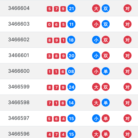
3466604
21
大
双
对
5
7
9
3466603
11
小
双
对
0
6
5
3466602
18
小
双
对
8
9
1
3466601
20
小
双
对
3
8
9
3466600
08
小
单
对
1
1
6
3466599
24
大
双
对
8
7
9
3466598
14
大
单
对
7
1
6
3466597
15
小
单
对
5
6
4
3466596
15
大
单
对
4
7
4