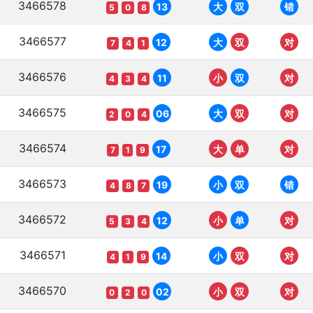
3466578
13
大
双
错
5
0
8
3466577
12
大
双
对
7
4
1
3466576
11
小
双
对
4
3
4
3466575
06
大
双
对
2
0
4
3466574
17
大
单
对
7
1
9
3466573
19
小
双
错
4
8
7
3466572
12
小
单
对
5
3
4
3466571
14
小
双
对
4
1
9
3466570
02
小
双
对
0
2
0