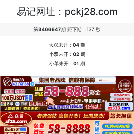
易记网址：pckj28.com
第
3466647
期 距下期：
137 秒
大双未开：
04
期
小双未开：
02
期
小单未开：
01
期